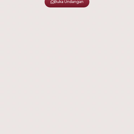
Buka Undangan
“Dan di antara tanda-tanda (kebesaran)-Nya ialah
Dia menciptakan pasangan-pasangan untukmu dari
jenismu sendiri, agar kamu cenderung dan merasa
tenteram kepadanya, dan Dia menjadikan di
antaramu rasa kasih dan sayang. Sesungguhnya
pada yang demikian itu benar-benar terdapat
tanda-tanda (kebesaran Allah) bagi kaum yang
berpikir.”
- (Qs. Ar-Rum : 21) -
Akad