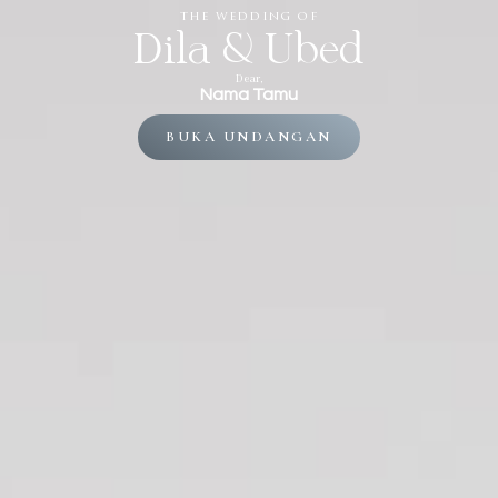
the wedding of
Dila & Ubed
Dear,
Nama Tamu
BUKA UNDANGAN