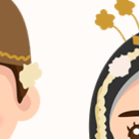
Diyah Anggraini
Putri dari
Bapak Sutanto
&
Ibu Tri Warsini
&
Syarif Mustofa