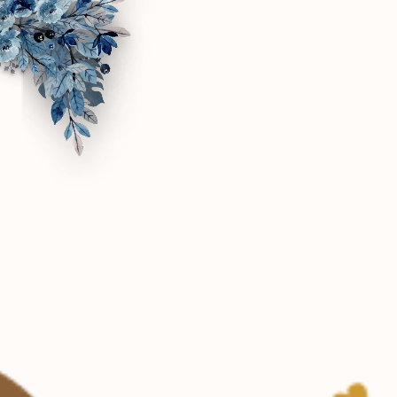
Assalamu'alaikum Wr. Wb
Tanpa mengurangi rasa hormat, kami mengundang
Bapak/Ibu/Saudara/i serta kerabat sekalian untuk menghadiri
acara pernikahan kami.