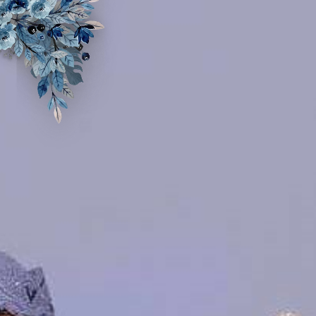
Assalamu'alaikum Wr. Wb
Tanpa mengurangi rasa hormat, kami mengundang
Bapak/Ibu/Saudara/i serta kerabat sekalian untuk menghadiri
acara pernikahan kami.