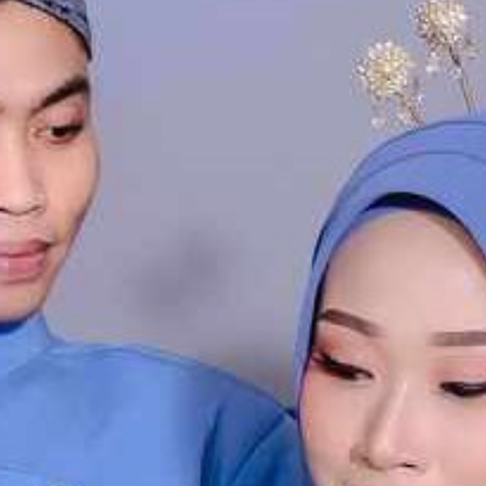
Fitria Hikmawati
Putri dari
Bapak H. Muklasin
&
Ibu Hj. Aminah
&
Umar Fahrul Hayatullah