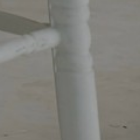
Ya Allah, dengan penuh rasa syukur kami memohon kepada-Mu.
Jadikanlah kehamilan ini sebagai amanah yang Engkau jaga
dengan kasih sayang-Mu. Limpahkan kesehatan dan
keselamatan bagi ibu dan bayi dalam kandungan hingga tiba
waktu kelahiran. Jadikanlah anak yang kelak lahir sebagai anak
yang saleh, berbakti kepada kedua orang tuanya, membawa
kebahagiaan, keberkahan, dan cahaya kebaikan bagi keluarga
serta sekitarnya.
Tanpa mengurangi rasa hormat. Kami mengundang
Bapak/Ibu/Saudara/i serta kerabat sekalian untuk menghadiri
acara Mitoni 7 Bulanan kami :