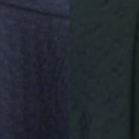
Akad Nikah
6