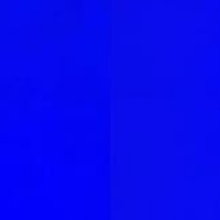
Our Spesial Day
Tanpa mengurangi rasa hormat, kami mengundang Bapak/Ibu/Saudara/i serta
kerabat sekalian untuk menghadiri acara pernikahan kami:
Rini Herliani
Putri dari
Bapak Idin Sahidin (Alm.)
&
Ibu Koko Komariah (Almh.)
&