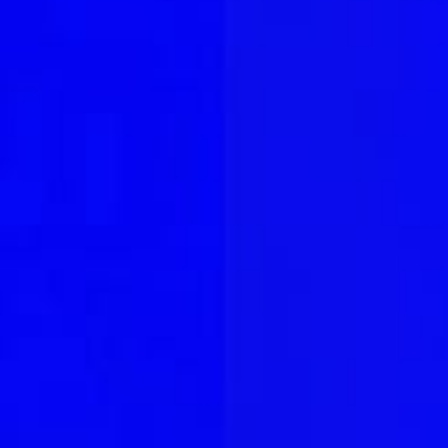
0
00
00
00
Hari
Jam
Menit
Detik