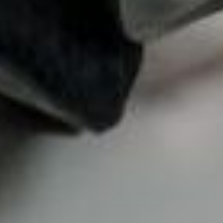
“Dan segala sesuatu Kami ciptakan berpasang-pasangan
agar kamu mengingat (kebesaran Allah).”
(QS. Az-Zariyat: 49)
Bride & Groom