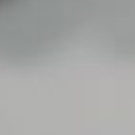
Taftazani Pratama Adjie Suyudi
Putra dari
Bapak Rokhmad Suyudi
&
Ibu Eni Purwanti
&