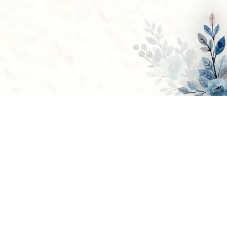
Tidak ada pertemuan yang kebetulan di dunia ini.
Semua sudah tersusun dengan sangat rapi oleh sang
maha kuasa, kita tidak bisa memilih kepada siapa kita
akan jatuh cinta. Kami bertemu pertama kali pada tahun
2022 dan memutuskan untuk menjalin Hubungan.
Perjalanan kami di mulai dari sapa yang sederhana dan
membawa kehangatan. Waktu demi waktu kami belajar