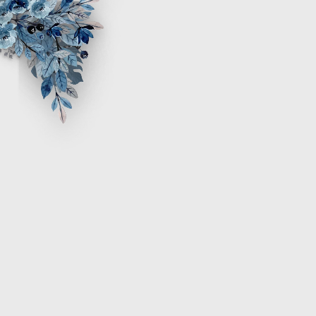
Assalamu'alaikum Wr. Wb
Tanpa mengurangi rasa hormat, kami mengundang
Bapak/Ibu/Saudara/i serta kerabat sekalian untuk menghadiri acara
pernikahan kami.
Tiara Apriana