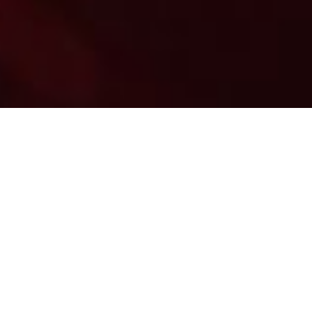
(QS
Ar
-Rum : 21)