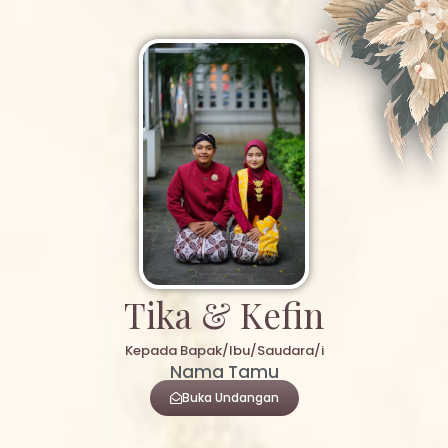
Bride & Groom
Assalamu'alaikum Wr. Wb.
Tanpa mengurangi rasa hormat.
Kami mengundang Bapak/Ibu/Saudara/i serta kerabat
sekalian untuk menghadiri acara pernikahan kami :
Tika & Kefin
Kepada Bapak/Ibu/Saudara/i
Nama Tamu
Buka Undangan