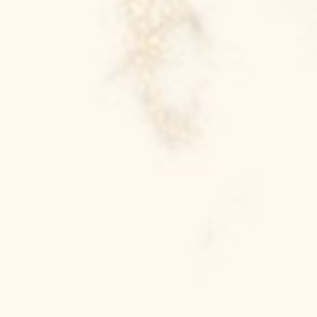
Rahma Sita Swastikawati, S.T.
Putri dari
Bapak Tanu Feri
&
Ibu Siti Munawaroh, S.Pd.
&