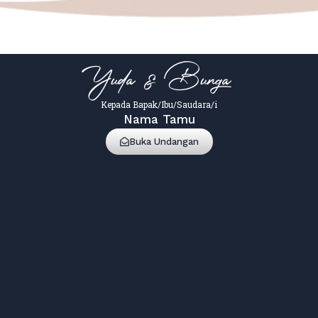
2
Comments
THE WEDDING OF
2
0
Yuda & Bunga
Hadir
Tidak Hadir
Kepada Bapak/Ibu/Saudara/i
Nama Tamu
Buka Undangan
Selamatt cintakuuuu be happy
5 bulan lalu
Reply