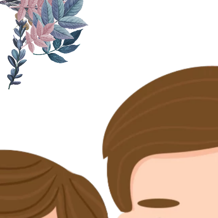
Assalamu'alaikum Wr. Wb.
Tanpa mengurangi rasa hormat, kami mengundang
Bapak/Ibu/Saudara/i serta kerabat sekalian untuk
menghadiri acara pernikahan kami:
Yuda Putra Pratama
Putra dari
Bapak Heri Lufiansah
&
Ibu Dewi Ayu Rizkina
&