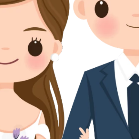
Bunga Mutiara Sukma
Putri dari
Bapak Dovi Satria
&
Ibu Elly Demi Yanti