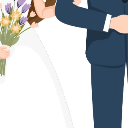
Berawal dari teman semasa smp, bertemu pada tahun
2016 hingga pada akhirnya lost contact dan di pertemukan
kembali awal tahun 2024, lalu menjalin hubungan pacaran
08-08-24
Hingga pada akhirnya akhir tahun 2025 kami sepakat
menjalin hubungan ke jenjang yang lebih serius, yang
dimana kami menentukan tanggal cantik 26-03-
2026.alhamdulillah perjalanan panjang ini sampai pada
akhir yg bahagia